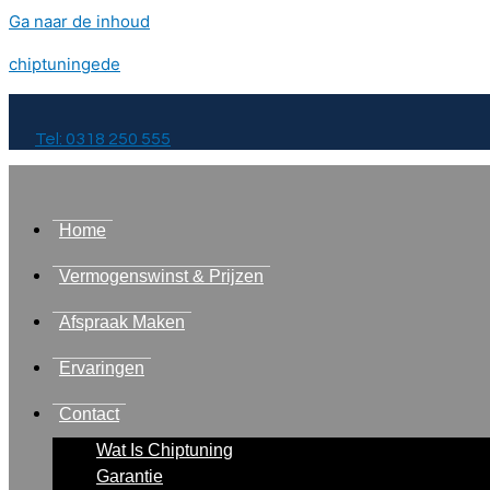
Ga naar de inhoud
chiptuningede
Tel: 0318 250 555
Home
Vermogenswinst & Prijzen
Afspraak Maken
Ervaringen
Contact
Wat Is Chiptuning
Garantie