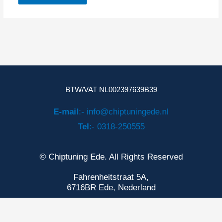
BTW/VAT NL002397639B39
E-mail
:- info@chiptuningede.nl
Tel
:- 0318-250555
© Chiptuning Ede. All Rights Reserved
Fahrenheitstraat 5A,
6716BR Ede, Nederland