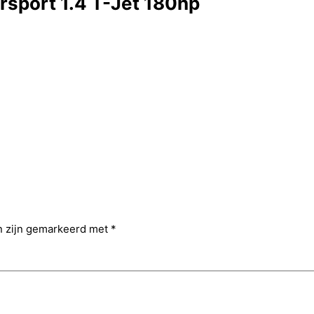
rsport 1.4 T-Jet 180hp
n zijn gemarkeerd met
*