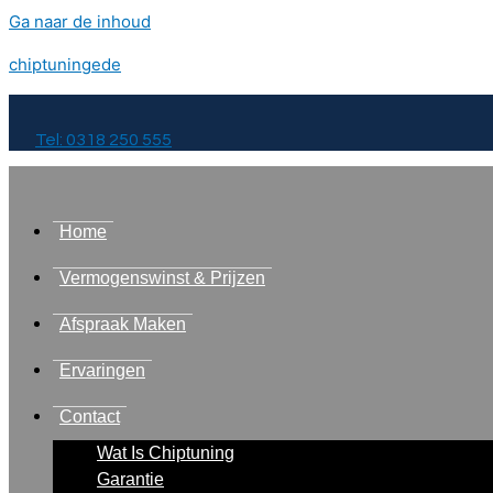
Ga naar de inhoud
chiptuningede
Tel: 0318 250 555
Home
Vermogenswinst & Prijzen
Afspraak Maken
Ervaringen
Contact
Wat Is Chiptuning
Garantie