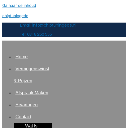
Ga naar de inhoud
chiptuningede
Email: info@chiptuningede.nl
Tel: 0318 250 555
Home
Vermogenswinst
& Prijzen
Afspraak Maken
Ervaringen
Contact
Wat Is