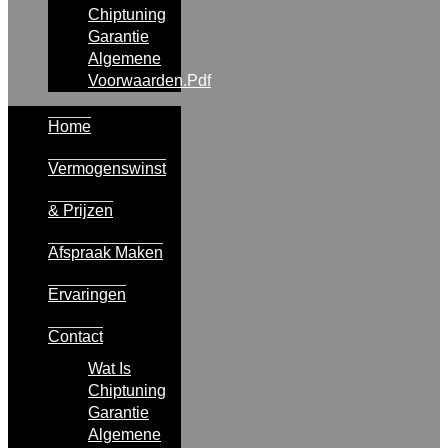
Chiptuning
Garantie
Algemene
Voorwaarden.pdf
Home
Vermogenswinst
& Prijzen
Afspraak Maken
Ervaringen
Contact
Wat Is
Chiptuning
Garantie
Algemene