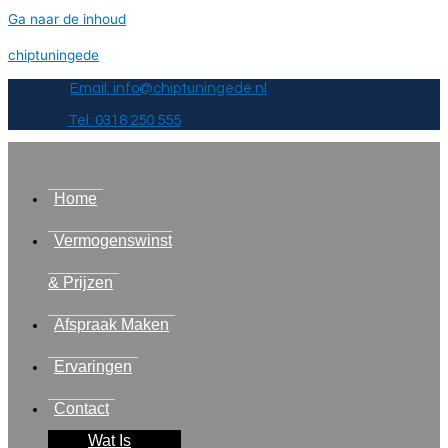
Ga naar de inhoud
chiptuningede
Email: info@chiptuningede.nl
Tel: 0318 250 555
Home
Vermogenswinst
& Prijzen
Afspraak Maken
Ervaringen
Contact
Wat Is