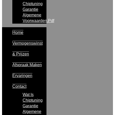
Chiptuning
Garantie
Algemene
Voorwaarden.pdf
Home
Vermogenswinst
& Prijzen
Afspraak Maken
Ervaringen
Contact
Wat Is
Chiptuning
Garantie
Algemene