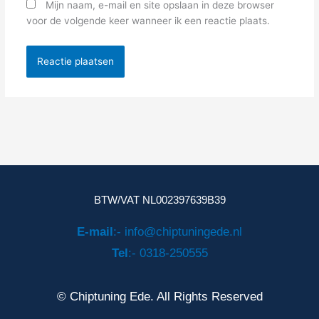
Mijn naam, e-mail en site opslaan in deze browser
voor de volgende keer wanneer ik een reactie plaats.
BTW/VAT NL002397639B39
E-mail
:- info@chiptuningede.nl
Tel
:- 0318-250555
© Chiptuning Ede. All Rights Reserved