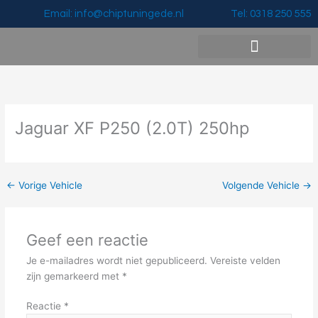
Ga
Email: info@chiptuningede.nl
Tel: 0318 250 555
naar
de
inhoud
Vermogenswinst & Prijzen
Jaguar XF P250 (2.0T) 250hp
←
Vorige Vehicle
Volgende Vehicle
→
Geef een reactie
Je e-mailadres wordt niet gepubliceerd.
Vereiste velden
zijn gemarkeerd met
*
Reactie
*