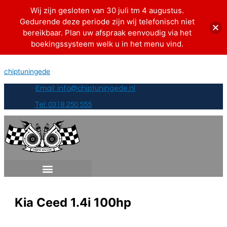
Ga
Naam*
E-
Site
Wij zijn gesloten van 30 juli tm 4 augustus.
naar
mail*
Gedurende deze periode zijn wij telefonisch niet
de
bereikbaar. Plan uw afspraak eenvoudig via het
inhoud
boekingssysteem welk u in het menu vind.
chiptuningede
Email: info@chiptuningede.nl
Tel: 0318 250 555
Kia Ceed 1.4i 100hp