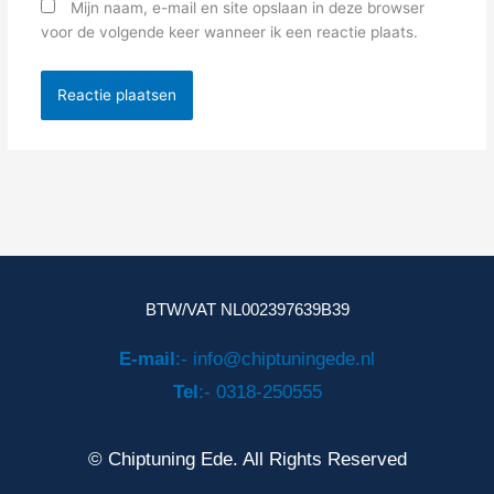
Mijn naam, e-mail en site opslaan in deze browser
voor de volgende keer wanneer ik een reactie plaats.
BTW/VAT NL002397639B39
E-mail
:- info@chiptuningede.nl
Tel
:- 0318-250555
© Chiptuning Ede. All Rights Reserved