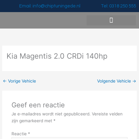
Ga
Email: info@chiptuningede.nl
Tel: 0318 250 555
naar
de
inhoud
Vermogenswinst & Prijzen
Kia Magentis 2.0 CRDi 140hp
←
Vorige Vehicle
Volgende Vehicle
→
Geef een reactie
Je e-mailadres wordt niet gepubliceerd.
Vereiste velden
zijn gemarkeerd met
*
Reactie
*