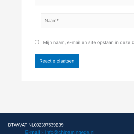
Naam*
Mijn naam, e-mail en site opslaan in deze 
BTW/VAT NL002397639B39
E-mail
:- info@chiptuningede.nl