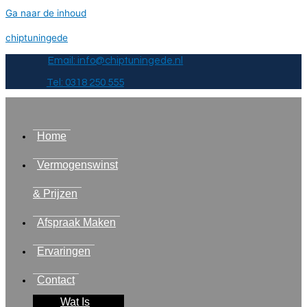
Ga naar de inhoud
chiptuningede
Email: info@chiptuningede.nl
Tel: 0318 250 555
Home
Vermogenswinst
& Prijzen
Afspraak Maken
Ervaringen
Contact
Wat Is