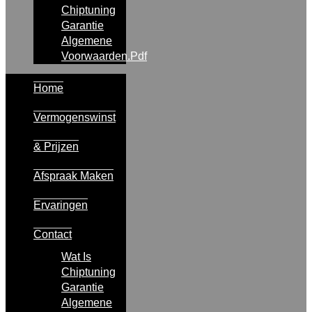
Chiptuning
Garantie
Algemene
Voorwaarden.pdf
Home
Vermogenswinst
& Prijzen
Afspraak Maken
Ervaringen
Contact
Wat Is
Chiptuning
Garantie
Algemene