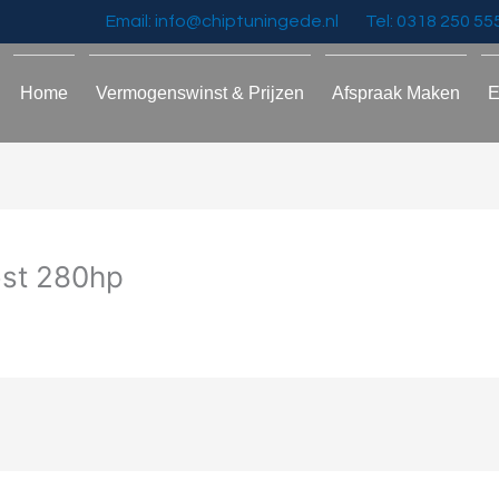
Email: info@chiptuningede.nl
Tel: 0318 250 55
Home
Vermogenswinst & Prijzen
Afspraak Maken
E
ost 280hp