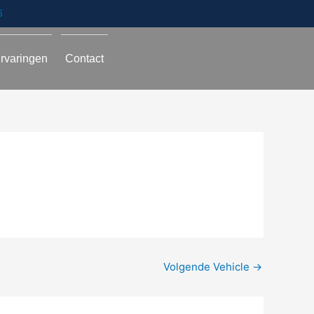
5
rvaringen
Contact
Volgende Vehicle
→