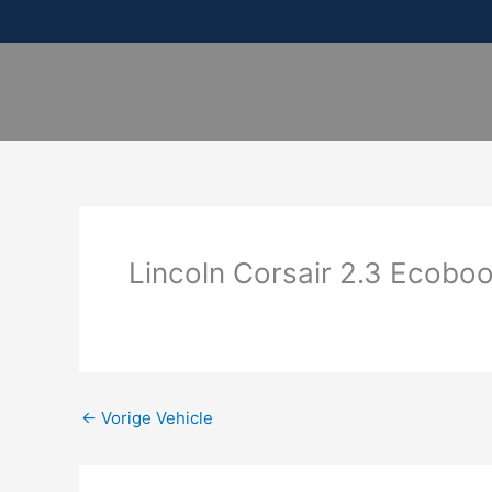
Ga
naar
de
inhoud
Lincoln Corsair 2.3 Ecobo
←
Vorige Vehicle