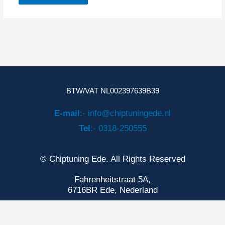
BTW/VAT NL002397639B39
E-mail
:- info@chiptuningede.nl
Tel
:- 0318-250555
© Chiptuning Ede. All Rights Reserved
Fahrenheitstraat 5A,
6716BR Ede, Nederland