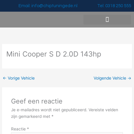
Ga
Email: info@chiptuningede.nl
Tel: 0318 250 555
naar
de
inhoud
Vermogenswinst & Prijzen
Mini Cooper S D 2.0D 143hp
←
Vorige Vehicle
Volgende Vehicle
→
Geef een reactie
Je e-mailadres wordt niet gepubliceerd.
Vereiste velden
zijn gemarkeerd met
*
Reactie
*