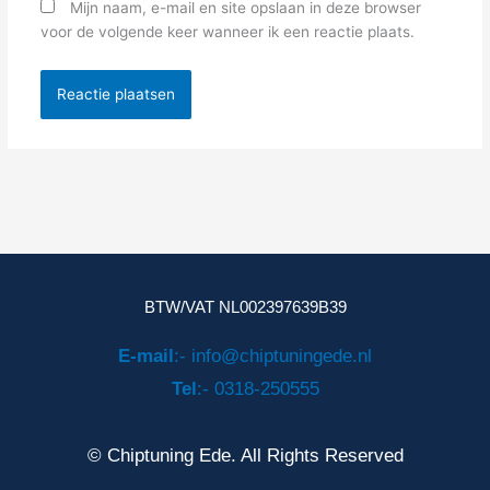
Mijn naam, e-mail en site opslaan in deze browser
voor de volgende keer wanneer ik een reactie plaats.
BTW/VAT NL002397639B39
E-mail
:- info@chiptuningede.nl
Tel
:- 0318-250555
© Chiptuning Ede. All Rights Reserved