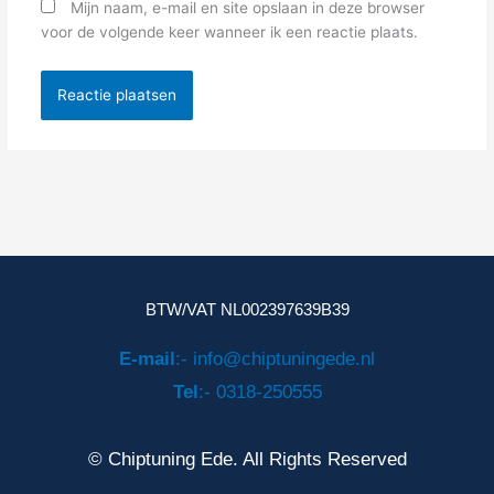
Mijn naam, e-mail en site opslaan in deze browser
voor de volgende keer wanneer ik een reactie plaats.
BTW/VAT NL002397639B39
E-mail
:- info@chiptuningede.nl
Tel
:- 0318-250555
© Chiptuning Ede. All Rights Reserved