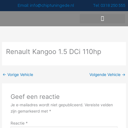
Ga
Email: info@chiptuningede.nl
Tel: 0318 250 555
naar
de
inhoud
Vermogenswinst & Prijzen
Renault Kangoo 1.5 DCi 110hp
←
Vorige Vehicle
Volgende Vehicle
→
Geef een reactie
Je e-mailadres wordt niet gepubliceerd.
Vereiste velden
zijn gemarkeerd met
*
Reactie
*