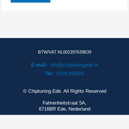
BTW/VAT NL002397639B39
E-mail
:- info@chiptuningede.nl
Tel
:- 0318-250555
© Chiptuning Ede. All Rights Reserved
Fahrenheitstraat 5A,
6716BR Ede, Nederland