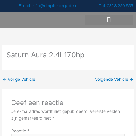
Ga
Email: info@chiptuningede.nl
Tel: 0318 250 555
naar
de
inhoud
Vermogenswinst & Prijzen
Saturn Aura 2.4i 170hp
←
Vorige Vehicle
Volgende Vehicle
→
Geef een reactie
Je e-mailadres wordt niet gepubliceerd.
Vereiste velden
zijn gemarkeerd met
*
Reactie
*