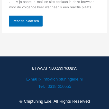
Mijn naam, e-mail en site opslaan in deze browser
voor de volgende keer wanneer ik een reactie plaats.
BTW/VAT NL002397639B39
E-mail
:- info@chiptuningede.nl
Tel
:- 0318-250555
© Chiptuning Ede. All Rights Reserved