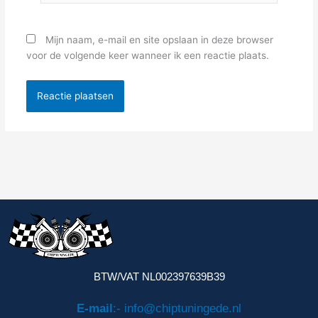
Mijn naam, e-mail en site opslaan in deze browser
voor de volgende keer wanneer ik een reactie plaats.
BTW/VAT NL002397639B39
E-mail
:- info@chiptuningede.nl