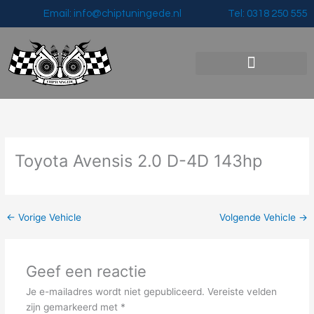
Ga
Email: info@chiptuningede.nl
Tel: 0318 250 555
naar
de
inhoud
Vermogenswinst & Prijzen
Toyota Avensis 2.0 D-4D 143hp
←
Vorige Vehicle
Volgende Vehicle
→
Geef een reactie
Je e-mailadres wordt niet gepubliceerd.
Vereiste velden
zijn gemarkeerd met
*