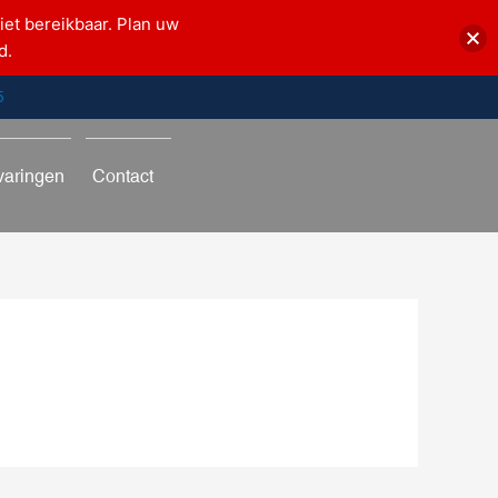
iet bereikbaar. Plan uw
d.
5
varingen
Contact