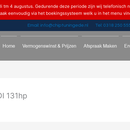
uli tm 4 augustus. Gedurende deze periode zijn wij telefonisch n
raak eenvoudig via het boekingssysteem welk u in het menu vin
Email: info@chiptuningede.nl
Tel: 0318 250 55
Home
Vermogenswinst & Prijzen
Afspraak Maken
Er
DI 131hp