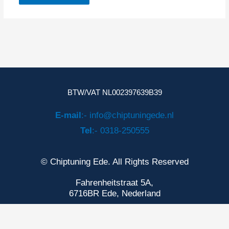
BTW/VAT NL002397639B39
E-mail
:- info@chiptuningede.nl
Tel
:- 0318-250555
© Chiptuning Ede. All Rights Reserved
Fahrenheitstraat 5A,
6716BR Ede, Nederland