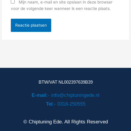
Mijn naam, e-mail en site opslaan in deze browser
voor de volgende keer wanneer ik een reactie plaats.
BTW/VAT NL002397639B39
E-mail
:- info@chiptuningede.nl
Tel
:- 0318-250555
© Chiptuning Ede. All Rights Reserved