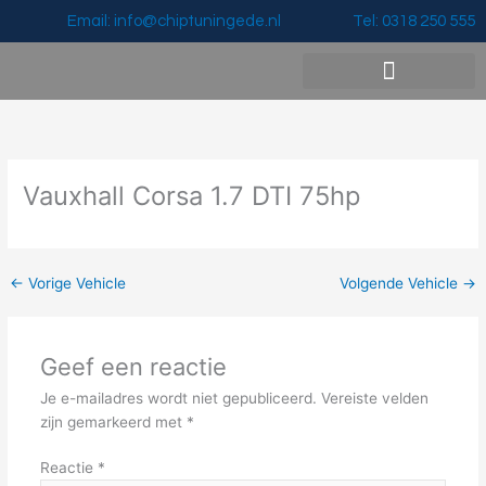
Ga
Email: info@chiptuningede.nl
Tel: 0318 250 555
naar
de
inhoud
Vermogenswinst & Prijzen
Vauxhall Corsa 1.7 DTI 75hp
←
Vorige Vehicle
Volgende Vehicle
→
Geef een reactie
Je e-mailadres wordt niet gepubliceerd.
Vereiste velden
zijn gemarkeerd met
*
Reactie
*