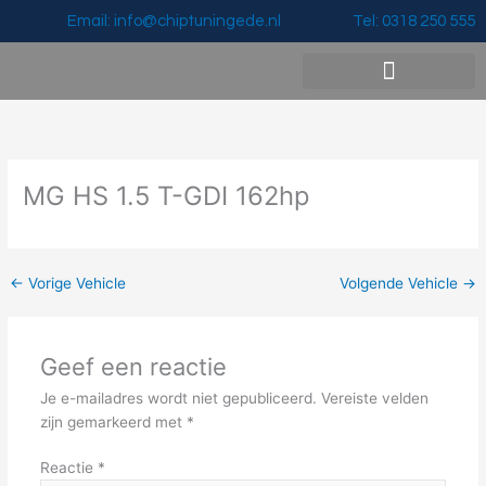
Ga
Email: info@chiptuningede.nl
Tel: 0318 250 555
naar
de
inhoud
Vermogenswinst & Prijzen
MG HS 1.5 T-GDI 162hp
←
Vorige Vehicle
Volgende Vehicle
→
Geef een reactie
Je e-mailadres wordt niet gepubliceerd.
Vereiste velden
zijn gemarkeerd met
*
Reactie
*