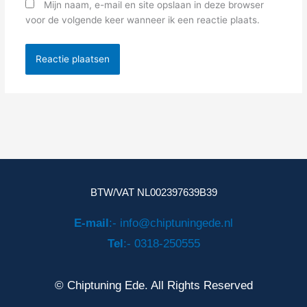
Mijn naam, e-mail en site opslaan in deze browser
voor de volgende keer wanneer ik een reactie plaats.
BTW/VAT NL002397639B39
E-mail
:- info@chiptuningede.nl
Tel
:- 0318-250555
© Chiptuning Ede. All Rights Reserved