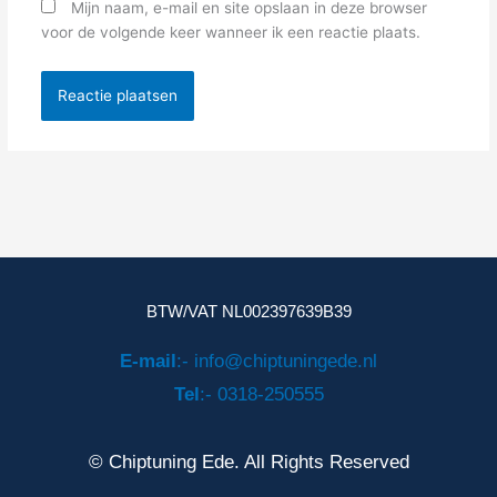
Mijn naam, e-mail en site opslaan in deze browser
voor de volgende keer wanneer ik een reactie plaats.
BTW/VAT NL002397639B39
E-mail
:- info@chiptuningede.nl
Tel
:- 0318-250555
© Chiptuning Ede. All Rights Reserved